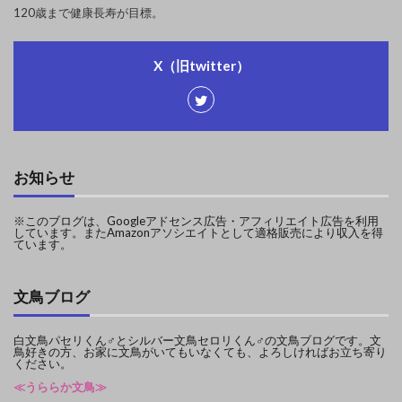
120歳まで健康長寿が目標。
X（旧twitter）
お知らせ
※このブログは、Googleアドセンス広告・アフィリエイト広告を利用
しています。またAmazonアソシエイトとして適格販売により収入を得
ています。
文鳥ブログ
白文鳥パセリくん♂とシルバー文鳥セロリくん♂の文鳥ブログです。文
鳥好きの方、お家に文鳥がいてもいなくても、よろしければお立ち寄り
ください。
≪うららか文鳥≫