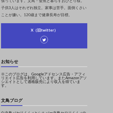
張っています。文鳥・金魚と暮らすおひとり様。
子供3人はそれぞれ独立。家事は苦手。面倒くさい
ことが嫌い。120歳まで健康長寿が目標。
X（旧twitter）
お知らせ
※このブログは、Googleアドセンス広告・アフィ
リエイト広告を利用しています。またAmazonアソ
シエイトとして適格販売により収入を得ていま
す。
文鳥ブログ
白文鳥パセリくん♂とシルバー文鳥セロリくん♂の